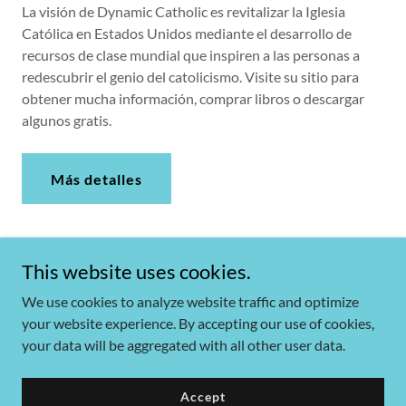
La visión de Dynamic Catholic es revitalizar la Iglesia
Católica en Estados Unidos mediante el desarrollo de
recursos de clase mundial que inspiren a las personas a
redescubrir el genio del catolicismo. Visite su sitio para
obtener mucha información, comprar libros o descargar
algunos gratis.
Más detalles
This website uses cookies.
We use cookies to analyze website traffic and optimize
your website experience. By accepting our use of cookies,
Copyright © 2026 Our Lady of Guadalupe Catholic Church &
your data will be aggregated with all other user data.
Shrine - All Rights Reserved.
Accept